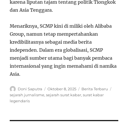
karena liputan tajam tentang politik Tiongkok
dan Asia Tenggara.
Menariknya, SCMP kini di miliki oleh Alibaba
Group, namun tetap mempertahankan
kredibilitasnya sebagai media berita
independen. Dalam era globalisasi, SCMP
menjadi sumber utama bagi banyak pembaca
internasional yang ingin memahami di namika
Asia.
Author
Posted
Categories
Tags
Doni Saputra
Oktober 8, 2025
Berita Terbaru
on
sejarah jurnalisme
,
sejarah surat kabar
,
surat kabar
legendaris