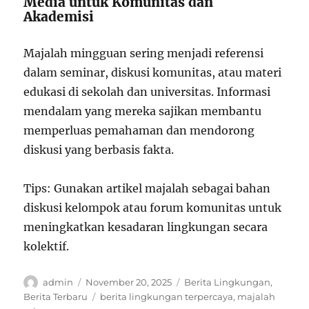
Media untuk Komunitas dan
Akademisi
Majalah mingguan sering menjadi referensi
dalam seminar, diskusi komunitas, atau materi
edukasi di sekolah dan universitas. Informasi
mendalam yang mereka sajikan membantu
memperluas pemahaman dan mendorong
diskusi yang berbasis fakta.
Tips: Gunakan artikel majalah sebagai bahan
diskusi kelompok atau forum komunitas untuk
meningkatkan kesadaran lingkungan secara
kolektif.
Author
Posted
Categories
admin
November 20, 2025
Berita Lingkungan
,
on
Tags
Berita Terbaru
berita lingkungan terpercaya
,
majalah