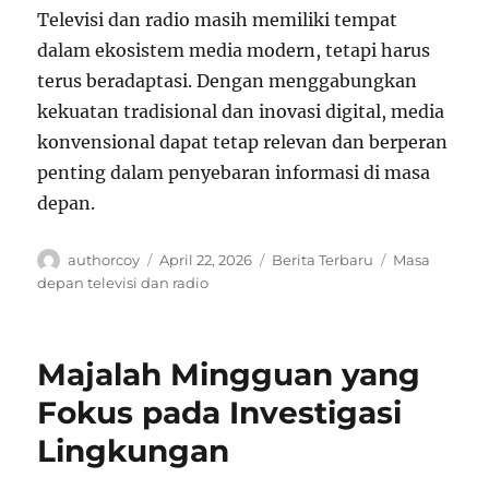
Televisi dan radio masih memiliki tempat
dalam ekosistem media modern, tetapi harus
terus beradaptasi. Dengan menggabungkan
kekuatan tradisional dan inovasi digital, media
konvensional dapat tetap relevan dan berperan
penting dalam penyebaran informasi di masa
depan.
Author
Posted
Categories
Tags
authorcoy
April 22, 2026
Berita Terbaru
Masa
on
depan televisi dan radio
Majalah Mingguan yang
Fokus pada Investigasi
Lingkungan