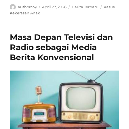
Author
Posted
Categories
Tags
authorcoy
April 27, 2026
Berita Terbaru
Kasus
on
Kekerasan Anak
Masa Depan Televisi dan
Radio sebagai Media
Berita Konvensional