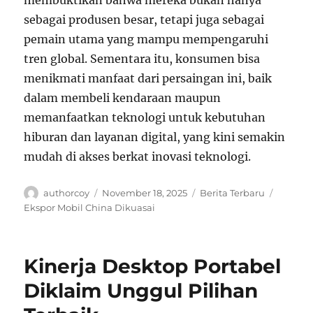
sebagai produsen besar, tetapi juga sebagai
pemain utama yang mampu mempengaruhi
tren global. Sementara itu, konsumen bisa
menikmati manfaat dari persaingan ini, baik
dalam membeli kendaraan maupun
memanfaatkan teknologi untuk kebutuhan
hiburan dan layanan digital, yang kini semakin
mudah di akses berkat inovasi teknologi.
Author
Posted
Categories
Tags
authorcoy
November 18, 2025
Berita Terbaru
on
Ekspor Mobil China Dikuasai
Kinerja Desktop Portabel
Diklaim Unggul Pilihan