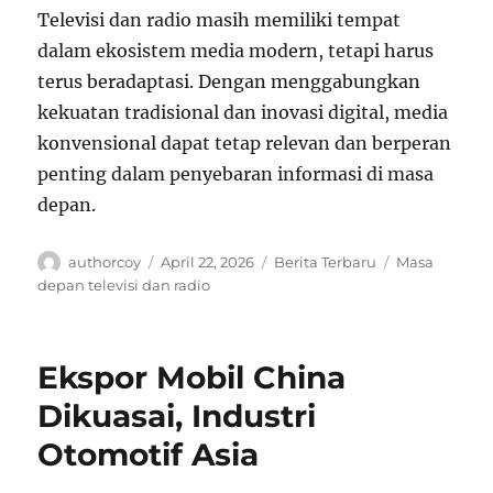
Televisi dan radio masih memiliki tempat
dalam ekosistem media modern, tetapi harus
terus beradaptasi. Dengan menggabungkan
kekuatan tradisional dan inovasi digital, media
konvensional dapat tetap relevan dan berperan
penting dalam penyebaran informasi di masa
depan.
Author
Posted
Categories
Tags
authorcoy
April 22, 2026
Berita Terbaru
Masa
on
depan televisi dan radio
Ekspor Mobil China
Dikuasai, Industri
Otomotif Asia