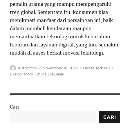
pemain utama yang mampu mempengaruhi
tren global. Sementara itu, konsumen bisa
menikmati manfaat dari persaingan ini, baik
dalam membeli kendaraan maupun
memanfaatkan teknologi untuk kebutuhan
hiburan dan layanan digital, yang kini semakin
mudah di akses berkat inovasi teknologi.
Author
Posted
Categories
Tags
authorcoy
November 18, 2025
Berita Terbaru
on
Ekspor Mobil China Dikuasai
Cari
CARI